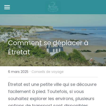
Accueil
Séjourner
Découvrir
Comment se déplacer à 
Se Détendre
Étretat
+ d'Infos
·
Français
6 mars 2025
Conseils de voyage
Français
Étretat est une petite ville qui se découvre 
facilement à pied. Toutefois, si vous 
English
Réserver
souhaitez explorer les environs, plusieurs 
options de transport sont disponibles. 